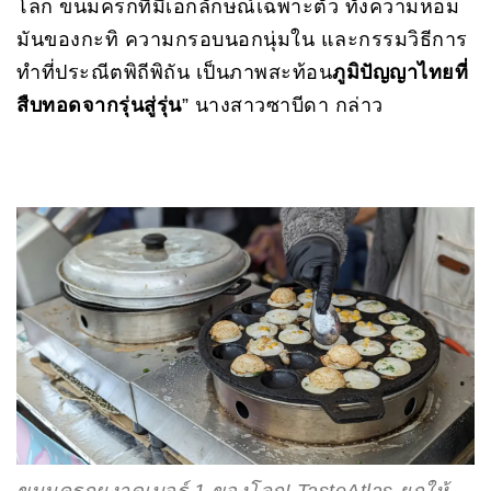
โลก ขนมครกที่มีเอกลักษณ์เฉพาะตัว ทั้งความหอม
มันของกะทิ ความกรอบนอกนุ่มใน และกรรมวิธีการ
ทำที่ประณีตพิถีพิถัน เป็นภาพสะท้อน
ภูมิปัญญาไทยที่
สืบทอดจากรุ่นสู่รุ่น
” นางสาวซาบีดา กล่าว
ขนมครกผงาดเบอร์ 1 ของโลก! TasteAtlas ยกให้