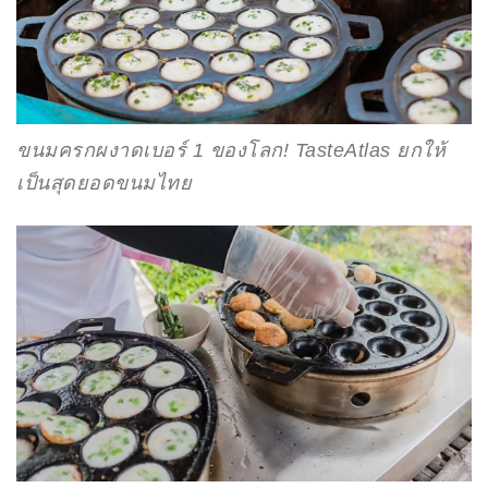
ขนมครกผงาดเบอร์ 1 ของโลก! TasteAtlas ยกให้
เป็นสุดยอดขนมไทย