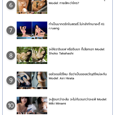
Model: ทายสิคะว่าใคร?
6
ทำเป็นมากดรักในสตอรี่..ไม่กล้าทักมาอะดิ้ IG:
r.ruang
7
จะให้เราจิบแฟ หรือจีบแก ก็เลือกเอา Model:
Shoko Takahashi
8
ขอใจเธอได้ไหม ถือว่าเป็นของขวัญปีใหม่ละกัน
Model: Airi Hirata
9
จะสู้จนกว่าจะล้ม จะไม่ก้มจนกว่าจะแพ้ Model:
Miki Minami
10