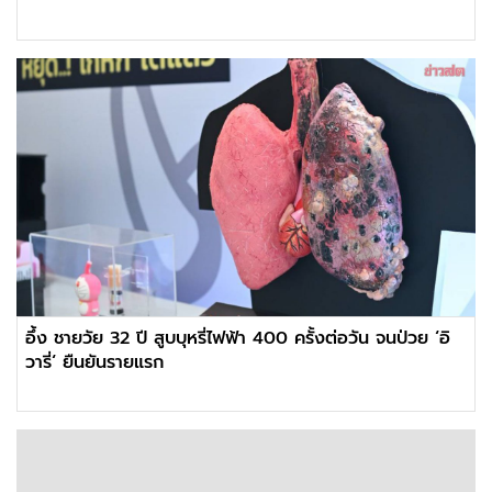
อึ้ง ชายวัย 32 ปี สูบบุหรี่ไฟฟ้า 400 ครั้งต่อวัน จนป่วย ‘อิ
วารี่‘ ยืนยันรายแรก