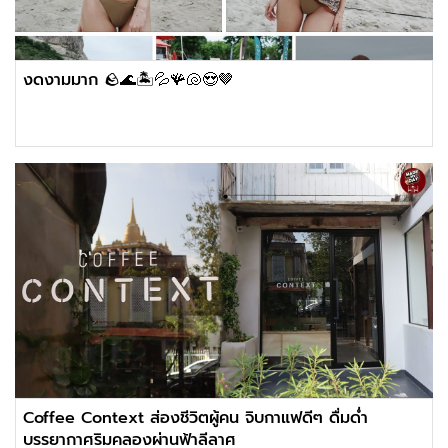
งดงามมาก 🪨🌊🏝💦🪸🐚😍🤎
Coffee Context ส่องชีวิตผู้คน จิบกาแฟดีๆ ดื่มด่ำ
บรรยากาศริมคลองผ่านฟ้าลีลาศ