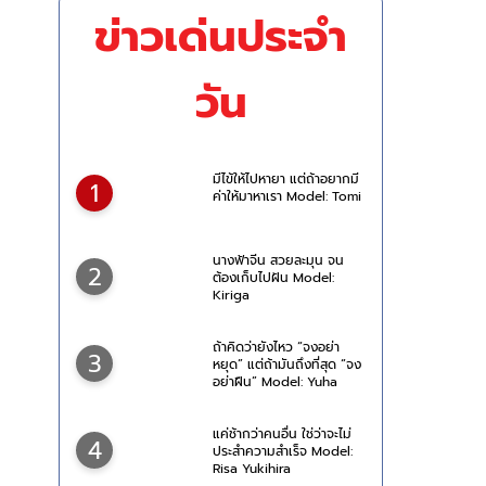
ข่าวเด่นประจำ
วัน
มีไข้ให้ไปหายา แต่ถ้าอยากมี
1
ค่าให้มาหาเรา Model: Tomi
นางฟ้าจีน สวยละมุน จน
2
ต้องเก็บไปฝัน Model:
Kiriga
ถ้าคิดว่ายังไหว “จงอย่า
3
หยุด” แต่ถ้ามันถึงที่สุด “จง
อย่าฝืน” Model: Yuha
Hongo
แค่ช้ากว่าคนอื่น ใช่ว่าจะไม่
4
ประสำความสำเร็จ Model:
Risa Yukihira