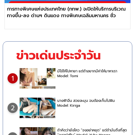
การทางพิเศษแห่งประเทศไทย (กทพ.) จะปิดให้บริการบริเวณ
ทางขึ้น-ลง ด่านฯ ดินแดง ทางพิเศษเฉลิมมหานคร ชั่ว
ข่าวเด่นประจำวัน
มีไข้ให้ไปหายา แต่ถ้าอยากมีค่าให้มาหาเรา
Model: Tomi
1
นางฟ้าจีน สวยละมุน จนต้องเก็บไปฝัน
Model: Kiriga
2
ถ้าคิดว่ายังไหว “จงอย่าหยุด” แต่ถ้ามันถึงที่สุด
“จงอย่าฝืน” Model: Yuha Hongo