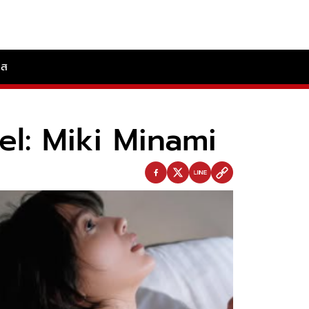
ลส
del: Miki Minami