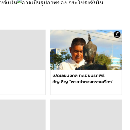
เปิดเลขมงคล ทะเบียนรถพิธี
อัญเชิญ "พระเจ้าตองทรงเครื่อง"