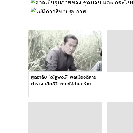
สุดอาลัย “ณัฐพงษ์” พลเมืองดีสาย
ตำรวจ เสียชีวิตขณะไล่ล่าคนร้าย