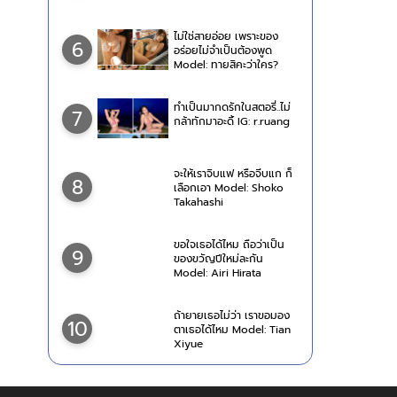
ไม่ใช่สายอ่อย เพราะของ
6
อร่อยไม่จำเป็นต้องพูด
Model: ทายสิคะว่าใคร?
ทำเป็นมากดรักในสตอรี่..ไม่
7
กล้าทักมาอะดิ้ IG: r.ruang
จะให้เราจิบแฟ หรือจีบแก ก็
8
เลือกเอา Model: Shoko
Takahashi
ขอใจเธอได้ไหม ถือว่าเป็น
9
ของขวัญปีใหม่ละกัน
Model: Airi Hirata
ถ้ายายเธอไม่ว่า เราขอมอง
10
ตาเธอได้ไหม Model: Tian
Xiyue