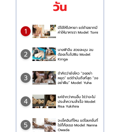
วัน
มีไข้ให้ไปหายา แต่ถ้าอยากมี
1
ค่าให้มาหาเรา Model: Tomi
นางฟ้าจีน สวยละมุน จน
2
ต้องเก็บไปฝัน Model:
Kiriga
ถ้าคิดว่ายังไหว “จงอย่า
3
หยุด” แต่ถ้ามันถึงที่สุด “จง
อย่าฝืน” Model: Yuha
Hongo
แค่ช้ากว่าคนอื่น ใช่ว่าจะไม่
4
ประสำความสำเร็จ Model:
Risa Yukihira
จะเช็คอินที่ไหน แต่โลเคชั่นที่
5
ใช่ก็คือเธอ Model: Nanna
Owada