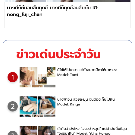
บางทีก็ยิ้มจนลืมทุกข์ บางทีก็ทุกข์จนลืมยิ้ม IG:
nong_fuji_chan
ข่าวเด่นประจำวัน
มีไข้ให้ไปหายา แต่ถ้าอยากมีค่าให้มาหาเรา
Model: Tomi
1
นางฟ้าจีน สวยละมุน จนต้องเก็บไปฝัน
Model: Kiriga
2
ถ้าคิดว่ายังไหว “จงอย่าหยุด” แต่ถ้ามันถึงที่สุด
“จงอย่าฝืน” Model: Yuha Hongo