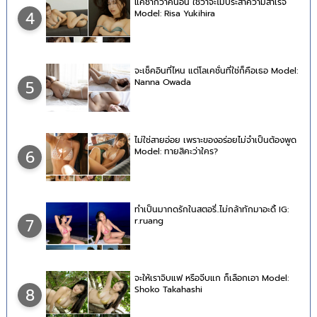
แค่ช้ากว่าคนอื่น ใช่ว่าจะไม่ประสำความสำเร็จ
Model: Risa Yukihira
4
จะเช็คอินที่ไหน แต่โลเคชั่นที่ใช่ก็คือเธอ Model:
Nanna Owada
5
ไม่ใช่สายอ่อย เพราะของอร่อยไม่จำเป็นต้องพูด
Model: ทายสิคะว่าใคร?
6
ทำเป็นมากดรักในสตอรี่..ไม่กล้าทักมาอะดิ้ IG:
r.ruang
7
จะให้เราจิบแฟ หรือจีบแก ก็เลือกเอา Model:
Shoko Takahashi
8