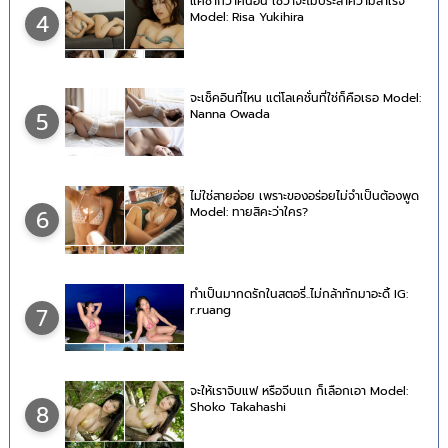
แค่ช้ากว่าคนอื่น ใช่ว่าจะไม่ประสำความสำเร็จ
Model: Risa Yukihira
4
จะเช็คอินที่ไหน แต่โลเคชั่นที่ใช่ก็คือเธอ Model:
Nanna Owada
5
ไม่ใช่สายอ่อย เพราะของอร่อยไม่จำเป็นต้องพูด
Model: ทายสิคะว่าใคร?
6
ทำเป็นมากดรักในสตอรี่..ไม่กล้าทักมาอะดิ้ IG:
r.ruang
7
จะให้เราจิบแฟ หรือจีบแก ก็เลือกเอา Model:
Shoko Takahashi
8