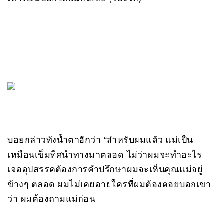
บอยกล่าวท้งน้ำตาอีกว่า “สำหรับผมแล้ว แม่เป็น
เหมือนเข็มทิศนำทางมาตลอด ไม่ว่าผมจะทำอะไร
เจออุปสรรคต้องการคำปรึกษาผมจะเห็นคุณแม่อยู่
ข้างๆ ตลอด ผมไม่เคยอายใครที่ผมต้องคอยบอกเขา
ว่า ผมต้องถามแม่ก่อน