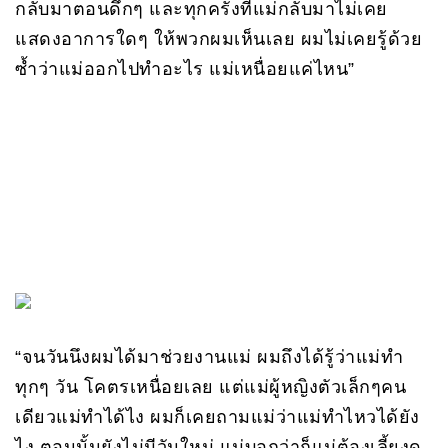
กลับมาตอนดึกๆ และทุกครั้งที่แม่กลับมาไม่เคย
แสดงอาการใดๆ ให้พวกผมเห็นเลย ผมไม่เคยรู้ด้วย
ซ้ำว่าแม่ออกไปทำอะไร แม่เหนื่อยแค่ไหน”
“จนวันนึงผมได้มาช่วยงานแม่ ผมถึงได้รู้ว่าแม่ทำ
ทุกๆ วัน โคตรเหนื่อยเลย แต่แม่ผู้หญิงตัวเล็กๆคน
เดียวแม่ทำได้ไง ผมก็เคยถามแม่ว่าแม่ทำไหวได้ยัง
ไง ตอนนั้นยังไม่มีวันใหม่ แม่บอกว่าก็แม่ต้องเลี้ยงดู