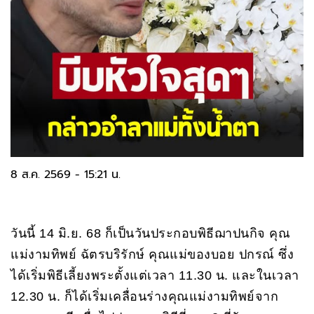
8 ส.ค. 2569 - 15:21 น.
วันนี้ 14 มิ.ย. 68 ก็เป็นวันประกอบพิธีฌาปนกิจ คุณ
แม่งามทิพย์ ฉัตรบริรักษ์ คุณแม่ของบอย ปกรณ์ ซึ่ง
ได้เริ่มพิธีเลี้ยงพระตั้งแต่เวลา 11.30 น. และในเวลา
12.30 น. ก็ได้เริ่มเคลื่อนร่างคุณแม่งามทิพย์จาก