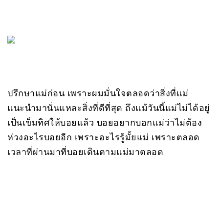
ปรึกษาแม่ก่อน เพราะผมมั่นใจตลอดว่าสิ่งที่แม่
แนะนำมานั่นแหละสิ่งที่ดีที่สุด ถึงแม้วันนี้แม่ไม่ได้อยู่
เป็นเข็มทิศให้บอยแล้ว บอยอยากบอกแม่ว่าไม่ต้อง
ห่วงอะไรบอยอีก เพราะอะไรรู้มั้ยแม่ เพราะตลอด
เวลาที่ผ่านมาที่บอยเดินตามแม่มาตลอด