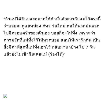
“ถ้าแม่ได้ยินบอยอยากให้คำมั่นสัญญากับแม่ไว้ตรงนี้
ว่าบอยจะดูแลหน่อง ภัทร วันใหม่ ต่อให้พวกมันออก
ไปมีครอบครัวของตัวเอง บอยก็จะไม่ทิ้ง เพราะว่า
ความรักที่แม่ทิ้งไว้ให้พวกบอย สอนให้เรารักกัน เป็น
สิ่งมีค่าที่สุดที่แม่ทิ้งเอาไว้ กลับมาหาบ้าง ไป 7 วัน
แล้วยังไม่เข้าฝันเลยแม่ (ร้องไห้)”